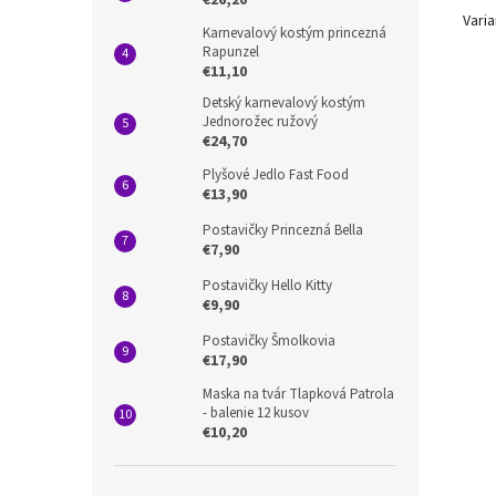
€26,20
Varia
Karnevalový kostým princezná
Rapunzel
€11,10
Detský karnevalový kostým
Jednorožec ružový
€24,70
Plyšové Jedlo Fast Food
€13,90
Postavičky Princezná Bella
€7,90
Postavičky Hello Kitty
€9,90
Postavičky Šmolkovia
€17,90
Maska na tvár Tlapková Patrola
- balenie 12 kusov
€10,20