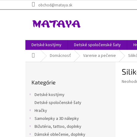
Prejsť
obchod@mataya.sk
na
obsah
Detské kostýmy
Detské spoločenské šaty
H
Domov
Domácnosť
Varenie a pečenie
Sili
B
Sili
o
Preskočiť
č
Priemer
Neohod
Kategórie
kategórie
n
hodnote
ý
produkt
Detské kostýmy
p
je
Detské spoločenské šaty
0,0
a
z
Hračky
n
5
e
Samolepky a 3D nálepky
hviezdič
l
Bižutéria, tattoo, doplnky
Dámské oblečenie, doplnky