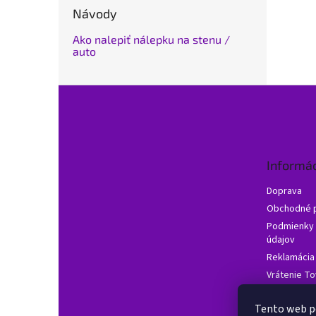
Návody
Ako nalepiť nálepku na stenu /
auto
Z
á
p
ä
t
Informác
i
e
Doprava
Obchodné 
Podmienky 
údajov
Reklamácia
Vrátenie To
Často klade
Tento web p
Hodnotenie