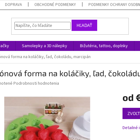
DOPRAVA
OBCHODNÉ PODMIENKY
PODMIENKY OCHRANY OSOB
HĽADAŤ
račky
Samolepky a 3D nálepky
Bižutéria, tattoo, doplnky
kónová forma na koláčiky, ľad, čokoládu, marcipán
kónová forma na koláčiky, ľad, čokolád
né
notené
Podrobnosti hodnotenia
nie
od
u
Jednotk
ZVOĽT
cena:
iek.
Detailné 