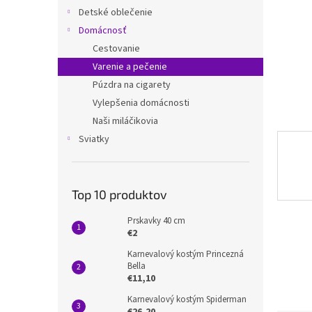
Detské oblečenie
Domácnosť
Cestovanie
Varenie a pečenie
Púzdra na cigarety
Vylepšenia domácnosti
Naši miláčikovia
Sviatky
Top 10 produktov
Prskavky 40 cm
€2
Karnevalový kostým Princezná
Bella
€11,10
Karnevalový kostým Spiderman