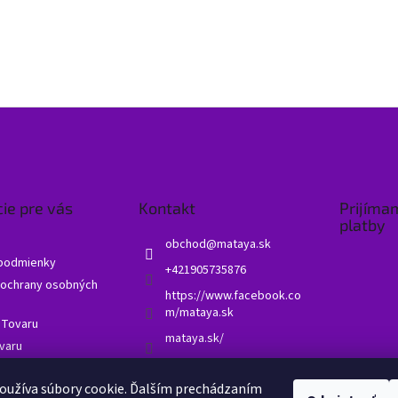
ie pre vás
Kontakt
Prijíma
platby
obchod
@
mataya.sk
podmienky
+421905735876
ochrany osobných
https://www.facebook.co
m/mataya.sk
 Tovaru
mataya.sk/
varu
né otázky - FAQ
oužíva súbory cookie. Ďalším prechádzaním
 obchodu