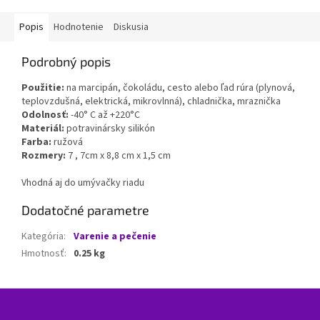
Popis
Hodnotenie
Diskusia
Podrobný popis
Použitie:
na marcipán, čokoládu, cesto alebo ľad rúra (plynová,
teplovzdušná, elektrická, mikrovlnná), chladnička, mraznička
Odolnosť:
-40° C až +220°C
Materiál:
potravinársky silikón
Farba:
ružová
Rozmery:
7 , 7cm x 8,8 cm x 1,5 cm
Vhodná aj do umývačky riadu
Dodatočné parametre
Kategória
:
Varenie a pečenie
Hmotnosť
:
0.25 kg
Z
á