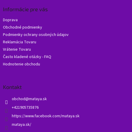
p
ä
Informácie pre vás
t
Doprava
i
Obchodné podmienky
e
Podmienky ochrany osobných údajov
Reklamácia Tovaru
Vrátenie Tovaru
Často kladené otázky - FAQ
Hodnotenie obchodu
Kontakt
obchod
@
mataya.sk
+421905735876
https://www.facebook.com/mataya.sk
mataya.sk/