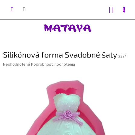
Prejsť
na
NÁKUP
obsah
KOŠÍK
Silikónová forma Svadobné šaty
3374
Priemerné
Neohodnotené
Podrobnosti hodnotenia
hodnotenie
produktu
je
0,0
z
5
hviezdičiek.