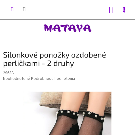
Prejsť
na
NÁKUP
obsah
KOŠÍK
Silonkové ponožky ozdobené
perličkami - 2 druhy
2968A
Priemerné
Neohodnotené
Podrobnosti hodnotenia
hodnotenie
produktu
je
0,0
z
5
hviezdičiek.