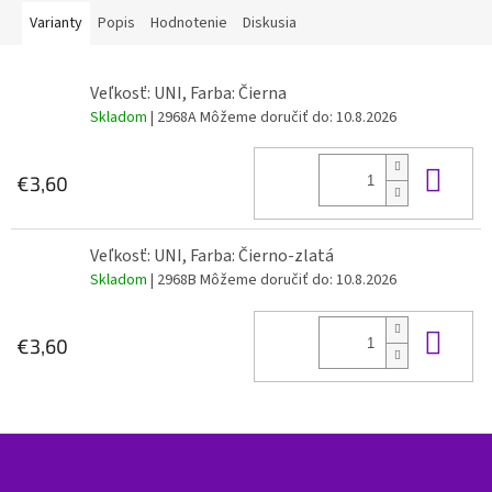
Varianty
Popis
Hodnotenie
Diskusia
Veľkosť: UNI, Farba: Čierna
Skladom
| 2968A
Môžeme doručiť do:
10.8.2026
Do 
€3,60
Veľkosť: UNI, Farba: Čierno-zlatá
Skladom
| 2968B
Môžeme doručiť do:
10.8.2026
Do 
€3,60
Z
á
p