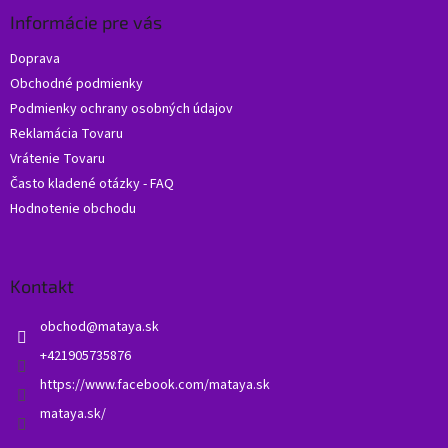
ä
Informácie pre vás
t
Doprava
i
Obchodné podmienky
e
Podmienky ochrany osobných údajov
Reklamácia Tovaru
Vrátenie Tovaru
Často kladené otázky - FAQ
Hodnotenie obchodu
Kontakt
obchod
@
mataya.sk
+421905735876
https://www.facebook.com/mataya.sk
mataya.sk/