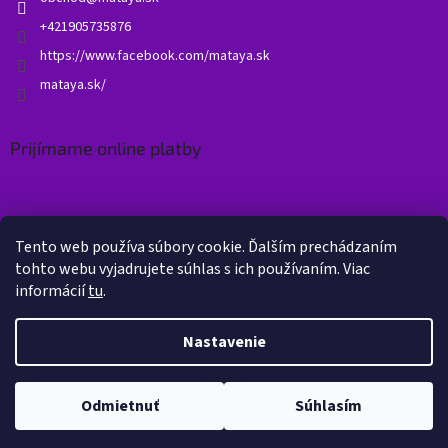
+421905735876
https://www.facebook.com/mataya.sk
mataya.sk/
Prijímame online platby
Tento web používa súbory cookie. Ďalším prechádzaním
tohto webu vyjadrujete súhlas s ich používaním. Viac
informácií
tu
.
Vytvoril Shoptet
Nastavenie
Copyright 2026
Mataya.sk
. Všetky práva vyhradené.
Upraviť
Odmietnuť
Súhlasím
nastavenie cookies