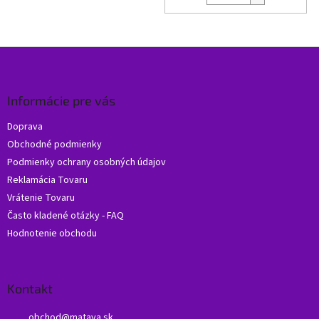
Z
á
p
ä
Informácie pre vás
t
Doprava
i
Obchodné podmienky
e
Podmienky ochrany osobných údajov
Reklamácia Tovaru
Vrátenie Tovaru
Často kladené otázky - FAQ
Hodnotenie obchodu
Kontakt
obchod
@
mataya.sk