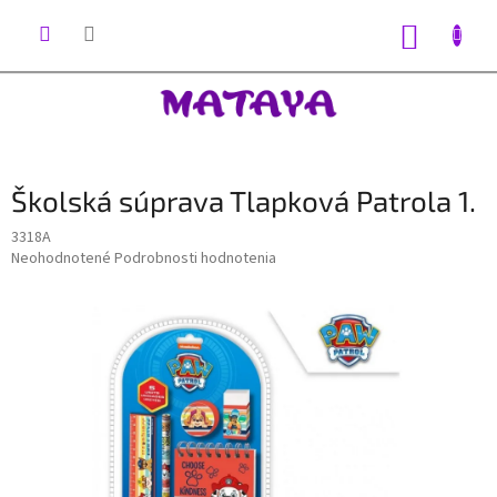
Prejsť
na
NÁKUP
obsah
KOŠÍK
Školská súprava Tlapková Patrola 1.
3318A
Priemerné
Neohodnotené
Podrobnosti hodnotenia
hodnotenie
produktu
je
0,0
z
5
hviezdičiek.