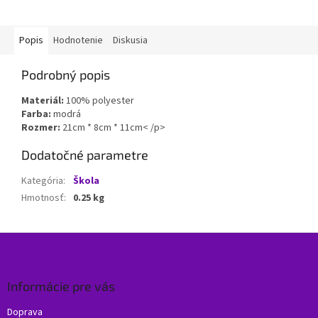
Popis
Hodnotenie
Diskusia
Podrobný popis
Materiál:
100% polyester
Farba:
modrá
Rozmer:
21cm * 8cm * 11cm< /p>
Dodatočné parametre
Kategória
:
Škola
Hmotnosť
:
0.25 kg
Z
á
p
ä
Informácie pre vás
t
Doprava
i