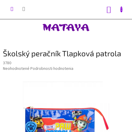
Prejsť
na
NÁKUP
obsah
KOŠÍK
Školský peračník Tlapková patrola
3780
Priemerné
Neohodnotené
Podrobnosti hodnotenia
hodnotenie
produktu
je
0,0
z
5
hviezdičiek.