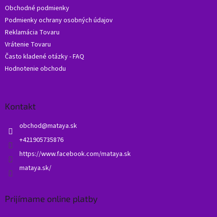
Obchodné podmienky
e
Podmienky ochrany osobných údajov
Reklamácia Tovaru
Vrátenie Tovaru
Často kladené otázky - FAQ
Hodnotenie obchodu
Kontakt
obchod
@
mataya.sk
+421905735876
https://www.facebook.com/mataya.sk
mataya.sk/
Prijímame online platby