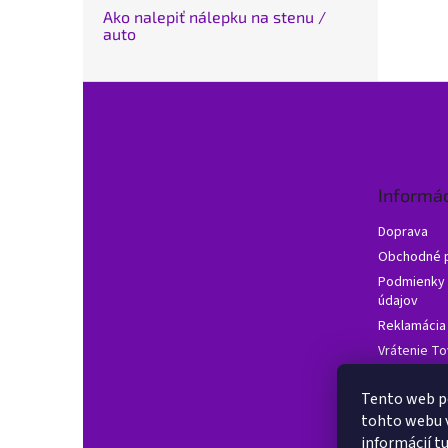
Ako nalepiť nálepku na stenu /
auto
Z
á
p
ä
t
Informác
i
e
Doprava
Obchodné 
Podmienky 
údajov
Reklamácia
Vrátenie To
Často klade
Tento web p
Hodnotenie
tohto webu v
informácií
t