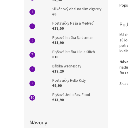
€3,50
Popi
Silikónový obal na slim cigarety
€6
Postavičky Máša a Medveď
Pod
€17,50
Má dv
Plyšová hračka Spiderman
sú id
€11,90
potr
kval
Plyšová hračka Lilo a Stitch
€10
Návo
Bábika Wednesday
riadu
€17,20
Roz
Postavičky Hello Kitty
Skla
€9,90
Plyšové Jedlo Fast Food
€13,90
Návody