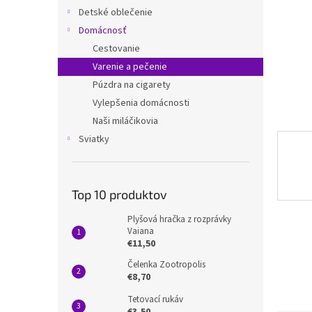
Detské oblečenie
Domácnosť
Cestovanie
Varenie a pečenie
Púzdra na cigarety
Vylepšenia domácnosti
Naši miláčikovia
Sviatky
Top 10 produktov
Plyšová hračka z rozprávky
Vaiana
€11,50
Čelenka Zootropolis
€8,70
Tetovací rukáv