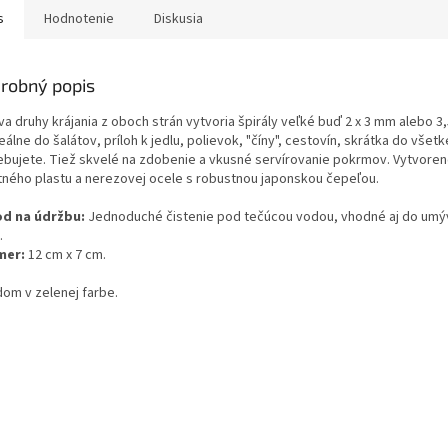
s
Hodnotenie
Diskusia
robný popis
a druhy krájania z oboch strán vytvoria špirály veľké buď 2 x 3 mm alebo 3
eálne do šalátov, príloh k jedlu, polievok, "číny", cestovín, skrátka do všet
ebujete. Tiež skvelé na zdobenie a vkusné servírovanie pokrmov. Vytvoren
itného plastu a nerezovej ocele s robustnou japonskou čepeľou.
d na údržbu:
Jednoduché čistenie pod tečúcou vodou, vhodné aj do umý
.
mer:
12 cm x 7 cm.
dom v zelenej farbe.