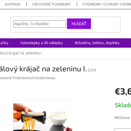
DOPRAVA
OBCHODNÉ PODMIENKY
PODMIENKY OCHRANY OSOB
HĽADAŤ
račky
Samolepky a 3D nálepky
Bižutéria, tattoo, doplnky
lový krájač na zeleninu I.
álový krájač na zeleninu I.
2316
né
notené
Podrobnosti hodnotenia
nie
€3,
u
Jednotk
Skla
cena:
iek.
Môžeme d