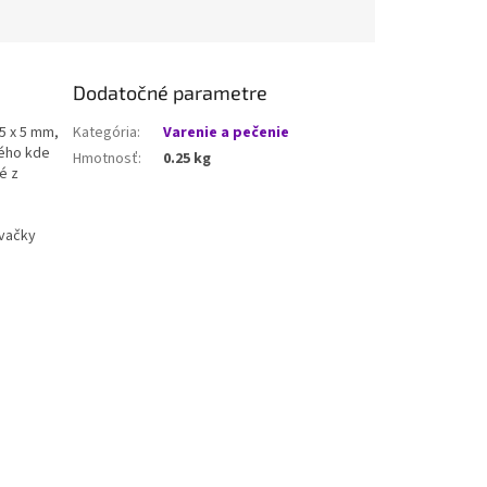
Dodatočné parametre
,5 x 5 mm,
Kategória
:
Varenie a pečenie
kého kde
Hmotnosť
:
0.25 kg
é z
vačky