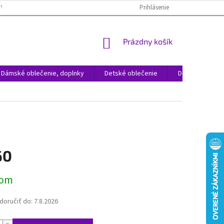
NÝCH ÚDAJOV
REKLAMÁCIA TOVARU
VRÁTENIE TOVARU
Prihlásenie
ČAST
NÁKUPNÝ
Prázdny košík
KOŠÍK
Dámské oblečenie, doplnky
Detské oblečenie
Domácnosť
60
ová
dom
oručiť do:
7.8.2026