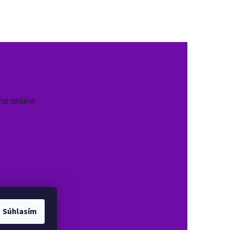
me online
Súhlasím