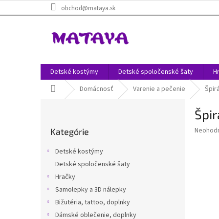
Prejsť
obchod@mataya.sk
na
obsah
Detské kostýmy
Detské spoločenské šaty
H
Domov
Domácnosť
Varenie a pečenie
Špirá
B
Špir
o
Preskočiť
č
Priemer
Neohod
Kategórie
kategórie
n
hodnote
ý
produkt
Detské kostýmy
p
je
Detské spoločenské šaty
0,0
a
z
Hračky
n
5
e
Samolepky a 3D nálepky
hviezdič
l
Bižutéria, tattoo, doplnky
Dámské oblečenie, doplnky