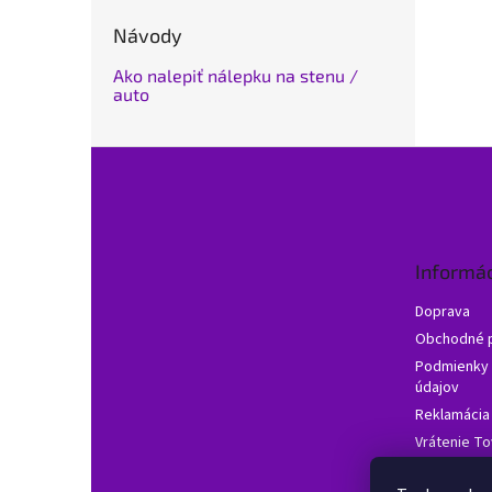
Návody
Ako nalepiť nálepku na stenu /
auto
Z
á
p
ä
t
Informác
i
e
Doprava
Obchodné 
Podmienky 
údajov
Reklamácia
Vrátenie To
Často klade