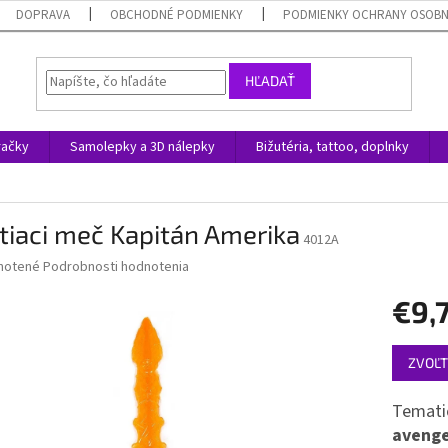
DOPRAVA
OBCHODNÉ PODMIENKY
PODMIENKY OCHRANY OSOB
HĽADAŤ
račky
Samolepky a 3D nálepky
Bižutéria, tattoo, doplnky
tiaci meč Kapitán Amerika
4012A
né
notené
Podrobnosti hodnotenia
nie
€9,
u
Jednotk
ZVOĽT
cena:
iek.
Temati
aveng