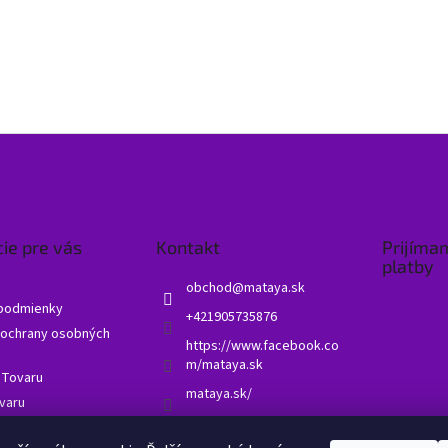
ie pre vás
Kontakt
Prijíma
platby
obchod
@
mataya.sk
podmienky
+421905735876
ochrany osobných
https://www.facebook.co
m/mataya.sk
 Tovaru
mataya.sk/
varu
né otázky - FAQ