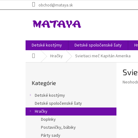
Prejsť
obchod@mataya.sk
na
obsah
Detské kostýmy
Detské spoločenské šaty
H
Domov
Hračky
Svietiaci meč Kapitán Amerika
B
Svie
o
Preskočiť
č
Priemer
Neohod
Kategórie
kategórie
n
hodnote
ý
produkt
Detské kostýmy
p
je
Detské spoločenské šaty
0,0
a
z
Hračky
n
5
e
Doplnky
hviezdič
l
Postavičky, bábiky
Párty sady