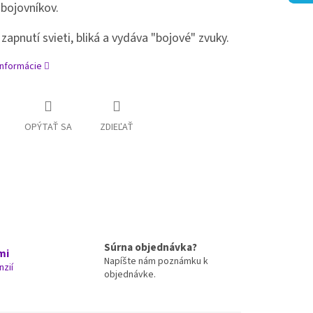
bojovníkov.
zapnutí svieti, bliká a vydáva "bojové" zvuky.
informácie
OPÝTAŤ SA
ZDIEĽAŤ
Súrna objednávka?
mi
Napíšte nám poznámku k
nzií
objednávke.