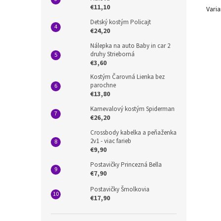
€11,10
Varia
Detský kostým Policajt
€24,20
Nálepka na auto Baby in car 2
druhy Strieborná
€3,60
Kostým Čarovná Lienka bez
parochne
€13,80
Karnevalový kostým Spiderman
€26,20
Crossbody kabelka a peňaženka
2v1 - viac farieb
€9,90
Postavičky Princezná Bella
€7,90
Postavičky Šmolkovia
€17,90