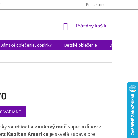
NÝCH ÚDAJOV
REKLAMÁCIA TOVARU
VRÁTENIE TOVARU
Prihlásenie
ČAST
NÁKUPNÝ
Prázdny košík
KOŠÍK
Dámské oblečenie, doplnky
Detské oblečenie
Domácnosť
70
ová
E VARIANT
cký
svietiaci a zvukový meč
superhrdinov z
ers
Kapitán Amerika
je skvelá zábava pre