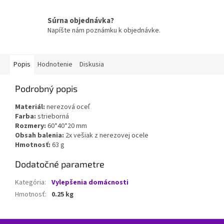
Súrna objednávka?
Napíšte nám poznámku k objednávke.
Popis
Hodnotenie
Diskusia
Podrobný popis
Materiál:
nerezová oceľ
Farba:
strieborná
Rozmery:
60*40*20 mm
Obsah balenia:
2x vešiak z nerezovej ocele
Hmotnosť:
63 g
Dodatočné parametre
Kategória
:
Vylepšenia domácnosti
Hmotnosť
:
0.25 kg
Z