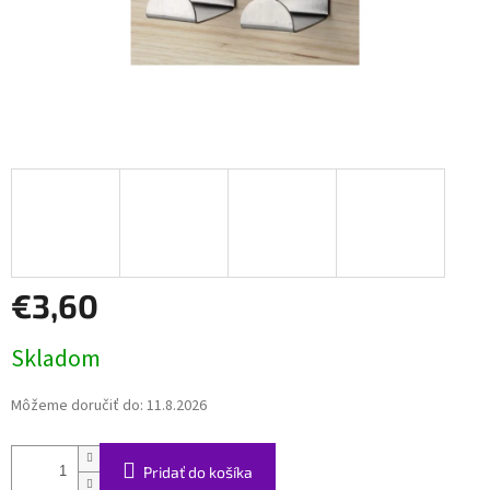
€3,60
Jednotková
Skladom
cena:
Môžeme doručiť do:
11.8.2026
Pridať do košíka