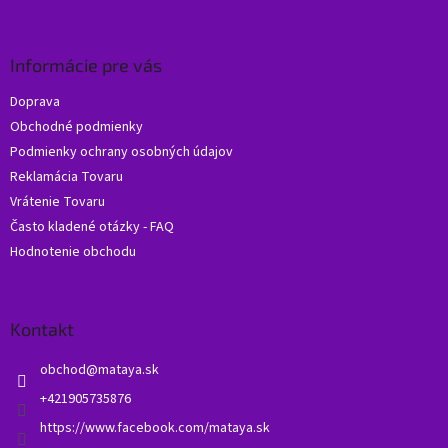
á
p
ä
Informácie pre vás
t
Doprava
i
Obchodné podmienky
e
Podmienky ochrany osobných údajov
Reklamácia Tovaru
Vrátenie Tovaru
Často kladené otázky - FAQ
Hodnotenie obchodu
Kontakt
obchod
@
mataya.sk
+421905735876
https://www.facebook.com/mataya.sk