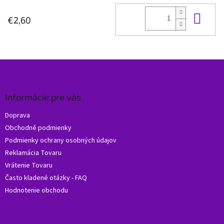
Do 
€2,60
Z
á
p
ä
Informácie pre vás
t
Doprava
i
Obchodné podmienky
e
Podmienky ochrany osobných údajov
Reklamácia Tovaru
Vrátenie Tovaru
Často kladené otázky - FAQ
Hodnotenie obchodu