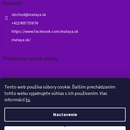
Kontakt
obchod
@
mataya.sk
+421905735876
https://www.facebook.com/mataya.sk
mataya.sk/
Prijímame online platby
Tento web používa súbory cookie. Ďalším prechádzaním
tohto webu vyjadrujete súhlas s ich používaním. Viac
informácií
tu
.
Vytvoril Shoptet
Nastavenie
Copyright 2026
Mataya.sk
. Všetky práva vyhradené.
Upraviť