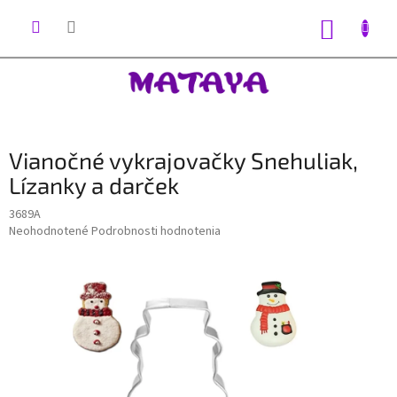
Prejsť
na
NÁKUP
obsah
KOŠÍK
Vianočné vykrajovačky Snehuliak,
Lízanky a darček
3689A
Priemerné
Neohodnotené
Podrobnosti hodnotenia
hodnotenie
produktu
je
0,0
z
5
hviezdičiek.