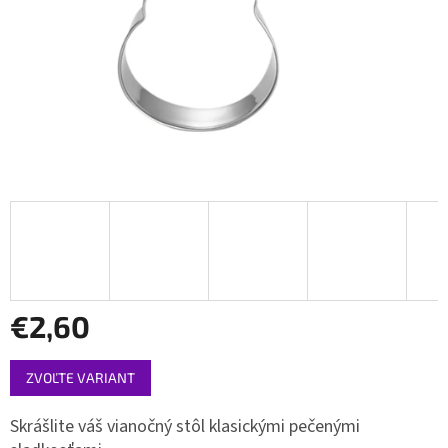
€2,60
Jednotková
ZVOĽTE VARIANT
cena:
Skrášlite váš vianočný stôl klasickými pečenými