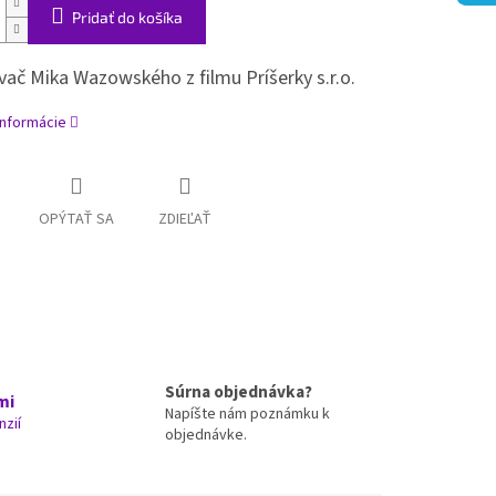
Pridať do košíka
vač Mika Wazowského z filmu Príšerky s.r.o.
informácie
OPÝTAŤ SA
ZDIEĽAŤ
Súrna objednávka?
mi
Napíšte nám poznámku k
nzií
objednávke.