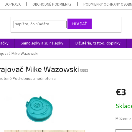
DOPRAVA
OBCHODNÉ PODMIENKY
PODMIENKY OCHRANY OSOB
HĽADAŤ
račky
Samolepky a 3D nálepky
Bižutéria, tattoo, doplnky
ajovač Mike Wazowski
rajovač Mike Wazowski
3993
né
notené
Podrobnosti hodnotenia
nie
€3
u
Jednotk
Skla
cena:
iek.
Môžeme d