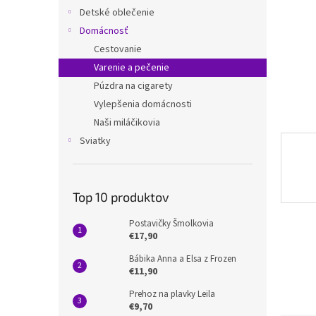
Detské oblečenie
Domácnosť
Cestovanie
Varenie a pečenie
Púzdra na cigarety
Vylepšenia domácnosti
Naši miláčikovia
Sviatky
Top 10 produktov
Postavičky Šmolkovia
€17,90
Bábika Anna a Elsa z Frozen
€11,90
Prehoz na plavky Leila
€9,70