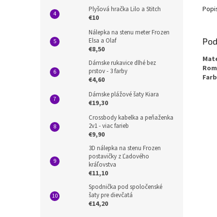
Popi
Plyšová hračka Lilo a Stitch
€10
Nálepka na stenu meter Frozen
Pod
Elsa a Olaf
€8,50
Mate
Dámske rukavice dlhé bez
Rom
prstov - 3 farby
Farb
€4,60
Dámske plážové šaty Kiara
€19,30
Crossbody kabelka a peňaženka
2v1 - viac farieb
€9,90
3D nálepka na stenu Frozen
postavičky z Ľadového
kráľovstva
€11,10
Spodnička pod spoločenské
šaty pre dievčatá
€14,20