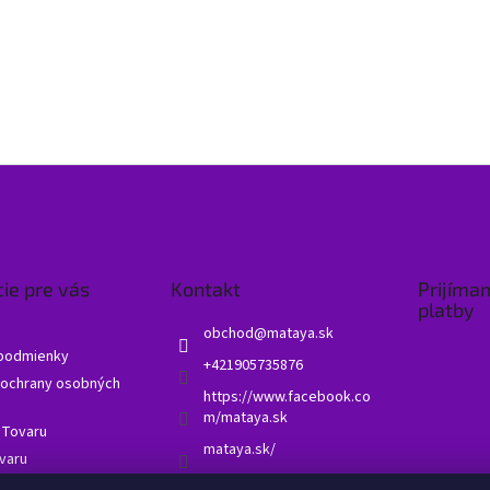
ie pre vás
Kontakt
Prijíma
platby
obchod
@
mataya.sk
podmienky
+421905735876
ochrany osobných
https://www.facebook.co
m/mataya.sk
 Tovaru
mataya.sk/
varu
né otázky - FAQ