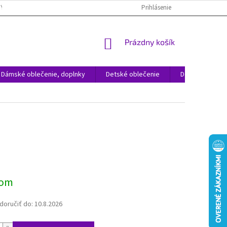
NÝCH ÚDAJOV
REKLAMÁCIA TOVARU
VRÁTENIE TOVARU
Prihlásenie
ČAST
NÁKUPNÝ
Prázdny košík
KOŠÍK
Dámské oblečenie, doplnky
Detské oblečenie
Domácnosť
ová
dom
oručiť do:
10.8.2026