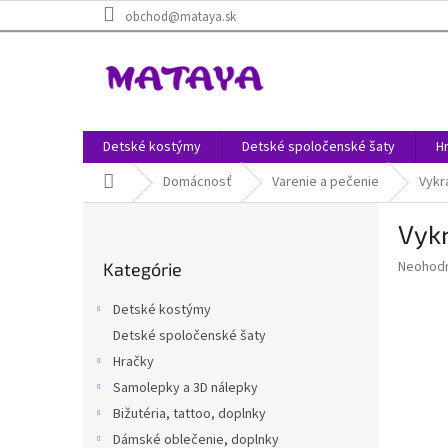
Prejsť
obchod@mataya.sk
na
obsah
Detské kostýmy
Detské spoločenské šaty
H
Domov
Domácnosť
Varenie a pečenie
Vykr
B
Vyk
o
Preskočiť
č
Priemer
Neohod
Kategórie
kategórie
n
hodnote
ý
produkt
Detské kostýmy
p
je
Detské spoločenské šaty
0,0
a
z
Hračky
n
5
e
Samolepky a 3D nálepky
hviezdič
l
Bižutéria, tattoo, doplnky
Dámské oblečenie, doplnky