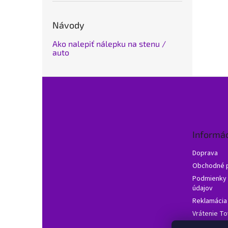
Návody
Ako nalepiť nálepku na stenu /
auto
Z
á
p
ä
t
Informác
i
e
Doprava
Obchodné 
Podmienky 
údajov
Reklamácia
Vrátenie To
Často klade