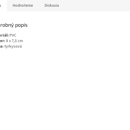
s
Hodnotenie
Diskusia
robný popis
riál:
PVC
er:
8 x 7,5 cm
a:
tyrkysová