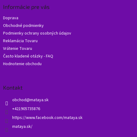
p
ä
Informácie pre vás
t
Doprava
i
Obchodné podmienky
e
Podmienky ochrany osobných údajov
Reklamácia Tovaru
Vrátenie Tovaru
Často kladené otázky - FAQ
Hodnotenie obchodu
Kontakt
obchod
@
mataya.sk
+421905735876
https://www.facebook.com/mataya.sk
mataya.sk/