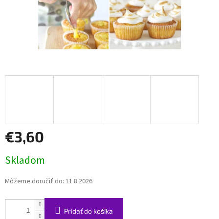
€3,60
Jednotková
Skladom
cena:
Môžeme doručiť do:
11.8.2026
Pridať do košíka