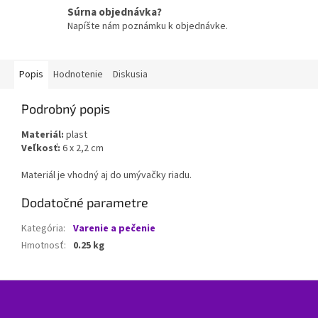
Súrna objednávka?
Napíšte nám poznámku k objednávke.
Popis
Hodnotenie
Diskusia
Podrobný popis
Materiál:
plast
Veľkosť:
6 x 2,2 cm
Materiál je vhodný aj do umývačky riadu.
Dodatočné parametre
Kategória
:
Varenie a pečenie
Hmotnosť
:
0.25 kg
Z
á