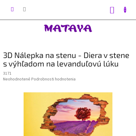
Prejsť
na
NÁKUP
obsah
KOŠÍK
3D Nálepka na stenu - Diera v stene
s výhľadom na levanduľovú lúku
3171
Priemerné
Neohodnotené
Podrobnosti hodnotenia
hodnotenie
produktu
je
0,0
z
5
hviezdičiek.