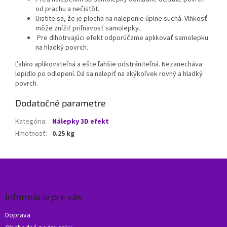
od prachu a nečistôt.
Uistite sa, že je plocha na nalepenie úplne suchá. Vlhkosť
môže znížiť priľnavosť samolepky.
Pre dlhotrvajúci efekt odporúčame aplikovať samolepku
na hladký povrch.
Ľahko aplikovateľná a ešte ľahšie odstrániteľná. Nezanecháva
lepidlo po odlepení. Dá sa nalepiť na akýkoľvek rovný a hladký
povrch.
Dodatočné parametre
Kategória
:
Nálepky 3D efekt
Hmotnosť
:
0.25 kg
Z
á
p
ä
Informácie pre vás
t
Doprava
i