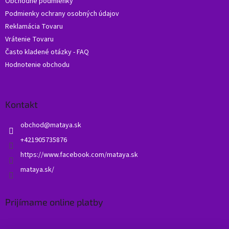
Obchodné podmienky
e
Podmienky ochrany osobných údajov
Reklamácia Tovaru
Vrátenie Tovaru
Často kladené otázky - FAQ
Hodnotenie obchodu
Kontakt
obchod
@
mataya.sk
+421905735876
https://www.facebook.com/mataya.sk
mataya.sk/
Prijímame online platby