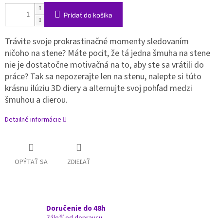
Pridať do košíka
Trávite svoje prokrastinačné momenty sledovaním
ničoho na stene? Máte pocit, že tá jedna šmuha na stene
nie je dostatočne motivačná na to, aby ste sa vrátili do
práce? Tak sa nepozerajte len na stenu, nalepte si túto
krásnu ilúziu 3D diery a alternujte svoj pohľad medzi
šmuhou a dierou.
Detailné informácie
OPÝTAŤ SA
ZDIEĽAŤ
Doručenie do 48h
Záleží od dopravcu