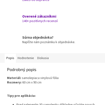
Overené zákazníkmi
140+ pozitívnych recenzií
Súrna objednávka?
Napíšte nám poznámku k objednávke.
Popis
Hodnotenie
Diskusia
Podrobný popis
Materiál:
samolepiaca vinylová fólia
Rozmery:
60 cm x 90 cm
Tipy pre aplikáciu:
Pred nalepením 3D samolepky dôkladne očistite povrch