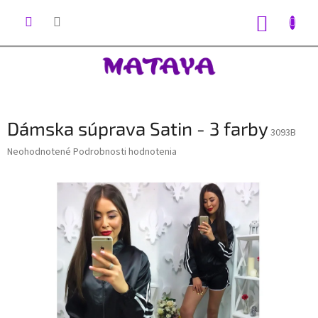
Prejsť
na
NÁKUP
obsah
KOŠÍK
Dámska súprava Satin - 3 farby
3093B
Priemerné
Neohodnotené
Podrobnosti hodnotenia
hodnotenie
produktu
je
0,0
z
5
hviezdičiek.