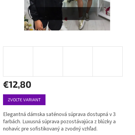
€12,80
Jednotková
ZVOĽTE VARIANT
cena:
Elegantná dámska saténová súprava dostupná v 3
farbách. Luxusná súprava pozostávajúca z blúzky a
nohavíc pre sofistikovaný a zvodný vzhľad.