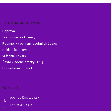
Z
á
p
ä
Informácie pre vás
t
Doprava
i
Obchodné podmienky
e
Podmienky ochrany osobných údajov
Reklamácia Tovaru
Vrátenie Tovaru
Často kladené otázky - FAQ
Hodnotenie obchodu
Kontakt
obchod
@
mataya.sk
+421905735876