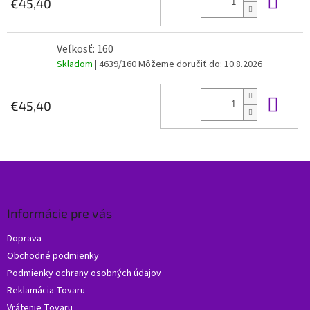
€45,40
Veľkosť: 160
Skladom
| 4639/160
Môžeme doručiť do:
10.8.2026
Do 
€45,40
Z
á
p
ä
Informácie pre vás
t
Doprava
i
Obchodné podmienky
e
Podmienky ochrany osobných údajov
Reklamácia Tovaru
Vrátenie Tovaru