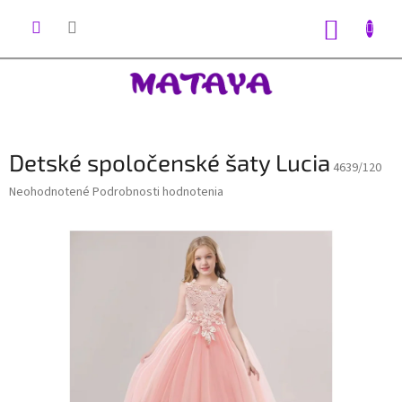
Prejsť
na
NÁKUP
obsah
KOŠÍK
Detské spoločenské šaty Lucia
4639/120
Priemerné
Neohodnotené
Podrobnosti hodnotenia
hodnotenie
produktu
je
0,0
z
5
hviezdičiek.