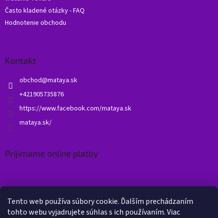
Často kladené otázky - FAQ
Hodnotenie obchodu
Kontakt
obchod
@
mataya.sk
+421905735876
https://www.facebook.com/mataya.sk
mataya.sk/
Prijímame online platby
Tento web používa súbory cookie. Ďalším prechádzaním
tohto webu vyjadrujete súhlas s ich používaním. Viac