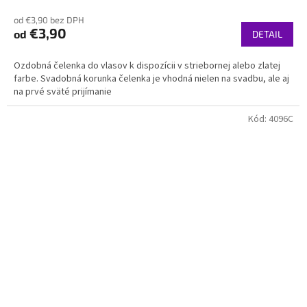
hodnotenie
od €3,90 bez DPH
produktu
€3,90
od
je
DETAIL
5,0
z
Ozdobná čelenka do vlasov k dispozícii v striebornej alebo zlatej
5
farbe. Svadobná korunka čelenka je vhodná nielen na svadbu, ale aj
hviezdičiek.
na prvé sväté prijímanie
Kód:
4096C