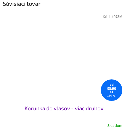
Súvisiaci tovar
Kód:
4075M
od
€3,90
až
–19 %
Korunka do vlasov - viac druhov
Skladom
Priemerné