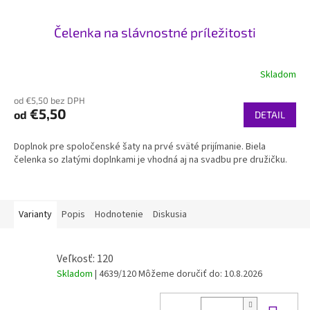
Čelenka na slávnostné príležitosti
Skladom
od €5,50 bez DPH
€5,50
od
DETAIL
Doplnok pre spoločenské šaty na prvé sväté prijímanie. Biela
čelenka so zlatými doplnkami je vhodná aj na svadbu pre družičku.
Varianty
Popis
Hodnotenie
Diskusia
Veľkosť: 120
Skladom
| 4639/120
Môžeme doručiť do:
10.8.2026