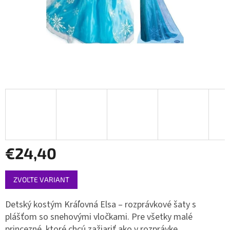
€24,40
Jednotková
ZVOĽTE VARIANT
cena:
Detský kostým Kráľovná Elsa – rozprávkové šaty s
plášťom so snehovými vločkami. Pre všetky malé
princezné, ktoré chcú zažiariť ako v rozprávke.