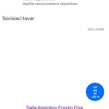
Napíšte nám poznámku k objednávke.
Súvisiaci tovar
Kód:
2109G
od
€3
až
–30 %
Sada doplnkov Frozen Elsa