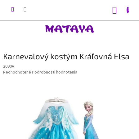
Prejsť
na
NÁKUP
obsah
KOŠÍK
Karnevalový kostým Kráľovná Elsa
2090A
Priemerné
Neohodnotené
Podrobnosti hodnotenia
hodnotenie
produktu
je
0,0
z
5
hviezdičiek.