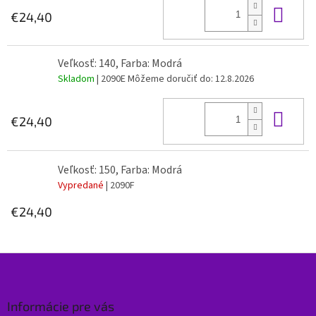
Do 
€24,40
Veľkosť: 140, Farba: Modrá
Skladom
| 2090E
Môžeme doručiť do:
12.8.2026
Do 
€24,40
Veľkosť: 150, Farba: Modrá
Vypredané
| 2090F
€24,40
Z
á
p
ä
Informácie pre vás