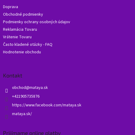
t
Doprava
i
Obchodné podmienky
e
Podmienky ochrany osobných údajov
Reklamácia Tovaru
Vrátenie Tovaru
Často kladené otázky - FAQ
Hodnotenie obchodu
Kontakt
obchod
@
mataya.sk
+421905735876
https://www.facebook.com/mataya.sk
mataya.sk/
Prijímame online platby