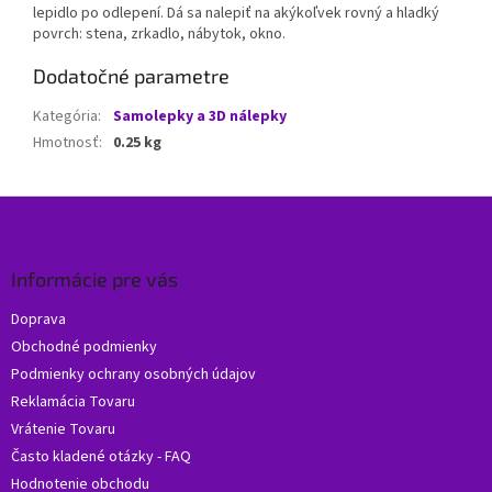
lepidlo po odlepení. Dá sa nalepiť na akýkoľvek rovný a hladký
povrch: stena, zrkadlo, nábytok, okno.
Dodatočné parametre
Kategória
:
Samolepky a 3D nálepky
Hmotnosť
:
0.25 kg
Z
á
p
ä
Informácie pre vás
t
Doprava
i
Obchodné podmienky
e
Podmienky ochrany osobných údajov
Reklamácia Tovaru
Vrátenie Tovaru
Často kladené otázky - FAQ
Hodnotenie obchodu