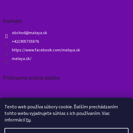
Kontakt
obchod
@
mataya.sk
+421905735876
https://www.facebook.com/mataya.sk
mataya.sk/
Prijímame online platby
Tento web používa súbory cookie. Ďalším prechádzaním
tohto webu vyjadrujete súhlas s ich používaním. Viac
informácií
tu
.
Vytvoril Shoptet