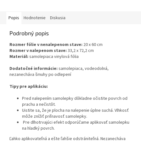
Popis
Hodnotenie
Diskusia
Podrobný popis
Rozmer fólie v nenalepenom stave:
20 x 60 cm
Rozmer v nalepenom stave:
33,2 x 72,2 cm
Materiál:
samolepiaca vinylová fólia
Dodatočné informácie:
samolepiaca, vodeodolná,
nezanecháva šmuhy po odlepení
Tipy pre aplikáciu:
Pred nalepením samolepky dôkladne očistite povrch od
prachu a nečistôt.
Uistite sa, že je plocha na nalepenie úplne suchá. Vlhkosť
môže znížiť priľnavosť samolepky.
Pre dlhotrvajúci efekt odporúčame aplikovať samolepku
na hladký povrch.
Ľahko aplikovateľná a ešte ľahšie odstrániteľná. Nezanecháva