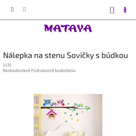
Prejsť
na
NÁKUP
obsah
KOŠÍK
Nálepka na stenu Sovičky s búdkou
1131
Priemerné
Neohodnotené
Podrobnosti hodnotenia
hodnotenie
produktu
je
0,0
z
5
hviezdičiek.