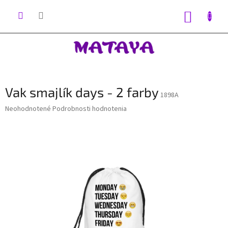
Prejsť
na
NÁKUP
obsah
KOŠÍK
Vak smajlík days - 2 farby
1898A
Priemerné
Neohodnotené
Podrobnosti hodnotenia
hodnotenie
produktu
je
0,0
z
5
hviezdičiek.