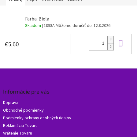
Farba: Biela
Skladom
| 1898A
Môžeme doručiť do:
12.8.2026
Do 
€5,60
Z
á
p
ä
Informácie pre vás
t
Doprava
i
Obchodné podmienky
e
Podmienky ochrany osobných údajov
Reklamácia Tovaru
Vrátenie Tovaru