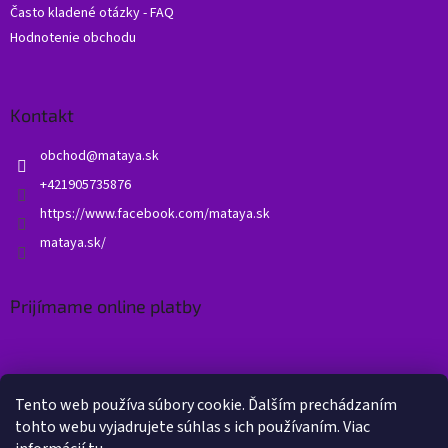
Často kladené otázky - FAQ
Hodnotenie obchodu
Kontakt
obchod
@
mataya.sk
+421905735876
https://www.facebook.com/mataya.sk
mataya.sk/
Prijímame online platby
Tento web používa súbory cookie. Ďalším prechádzaním
tohto webu vyjadrujete súhlas s ich používaním. Viac