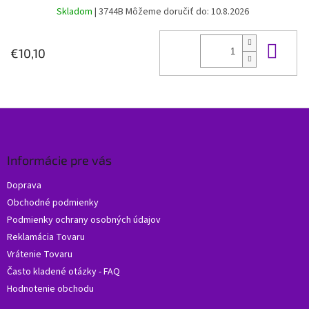
Skladom
| 3744B
Môžeme doručiť do:
10.8.2026
Do 
€10,10
Z
á
p
ä
Informácie pre vás
t
Doprava
i
Obchodné podmienky
e
Podmienky ochrany osobných údajov
Reklamácia Tovaru
Vrátenie Tovaru
Často kladené otázky - FAQ
Hodnotenie obchodu