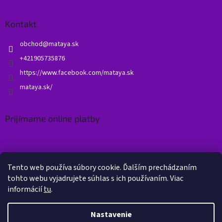
Kontakt
obchod
@
mataya.sk
+421905735876
https://www.facebook.com/mataya.sk
mataya.sk/
Prijímame online platby
Tento web používa súbory cookie. Ďalším prechádzaním
tohto webu vyjadrujete súhlas s ich používaním. Viac
informácií
tu
.
Vytvoril Shoptet
Nastavenie