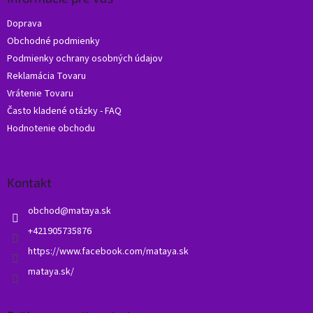
t
Doprava
i
Obchodné podmienky
e
Podmienky ochrany osobných údajov
Reklamácia Tovaru
Vrátenie Tovaru
Často kladené otázky - FAQ
Hodnotenie obchodu
Kontakt
obchod
@
mataya.sk
+421905735876
https://www.facebook.com/mataya.sk
mataya.sk/