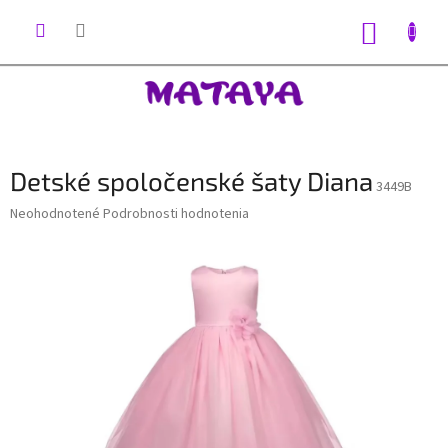
Prejsť
na
NÁKUP
obsah
KOŠÍK
Detské spoločenské šaty Diana
3449B
Priemerné
Neohodnotené
Podrobnosti hodnotenia
hodnotenie
produktu
je
0,0
z
5
hviezdičiek.