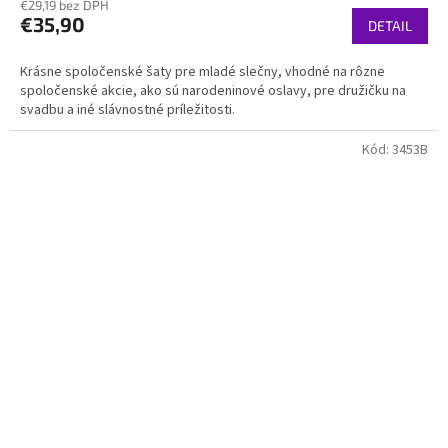
€29,19 bez DPH
produktu
€35,90
je
DETAIL
4,0
z
Krásne spoločenské šaty pre mladé slečny, vhodné na rôzne
5
spoločenské akcie, ako sú narodeninové oslavy, pre družičku na
hviezdičiek.
svadbu a iné slávnostné príležitosti.
Kód:
3453B