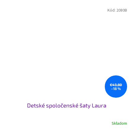
Kód:
2080B
€43,80
–18 %
Detské spoločenské šaty Laura
Skladom
Priemerné
hodnotenie