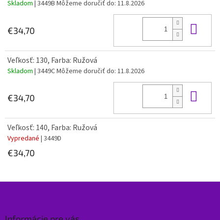
Skladom
| 3449B
Môžeme doručiť do:
11.8.2026
Do 
€34,70
Veľkosť: 130, Farba: Ružová
Skladom
| 3449C
Môžeme doručiť do:
11.8.2026
Do 
€34,70
Veľkosť: 140, Farba: Ružová
Vypredané
| 3449D
€34,70
Z
á
p
ä
Informácie pre vás