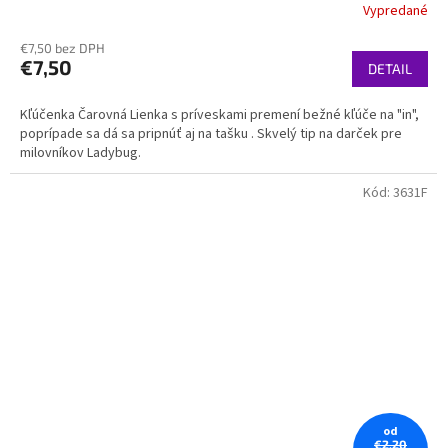
Vypredané
€7,50 bez DPH
€7,50
DETAIL
Kľúčenka Čarovná Lienka s príveskami premení bežné kľúče na "in",
poprípade sa dá sa pripnúť aj na tašku . Skvelý tip na darček pre
milovníkov Ladybug.
Kód:
3631F
od
€2,20