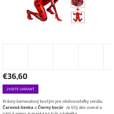
€36,60
Jednotková
ZVOĽTE VARIANT
cena:
Krásny karnevalový kostým pre obdivovateľky seriálu
Čarovná lienka
a
Čierny kocúr
. Je šitý ako overal a
patrí k nemu aj maska ​​na tvár a kabelka.