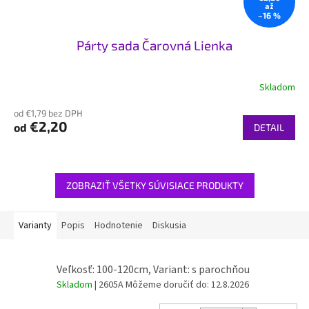
až
–16 %
Párty sada Čarovná Lienka
Skladom
od €1,79 bez DPH
€2,20
od
DETAIL
ZOBRAZIŤ VŠETKY SÚVISIACE PRODUKTY
Varianty
Popis
Hodnotenie
Diskusia
Veľkosť: 100-120cm, Variant: s parochňou
Skladom
| 2605A
Môžeme doručiť do:
12.8.2026