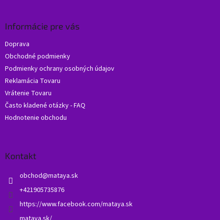
á
p
ä
Informácie pre vás
t
Doprava
i
Obchodné podmienky
e
Podmienky ochrany osobných údajov
Reklamácia Tovaru
Vrátenie Tovaru
Často kladené otázky - FAQ
Hodnotenie obchodu
Kontakt
obchod
@
mataya.sk
+421905735876
https://www.facebook.com/mataya.sk
mataya.sk/