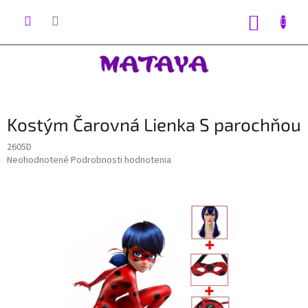
Prejsť
na
NÁKUP
obsah
KOŠÍK
Kostým Čarovná Lienka S parochňou
2605D
Priemerné
Neohodnotené
Podrobnosti hodnotenia
hodnotenie
produktu
je
0,0
z
5
hviezdičiek.